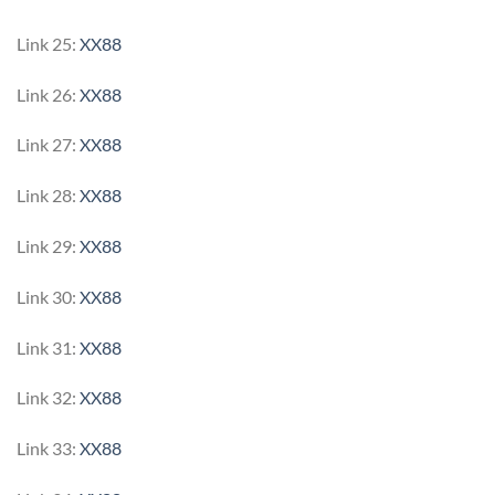
Link 25:
XX88
Link 26:
XX88
Link 27:
XX88
Link 28:
XX88
Link 29:
XX88
Link 30:
XX88
Link 31:
XX88
Link 32:
XX88
Link 33:
XX88