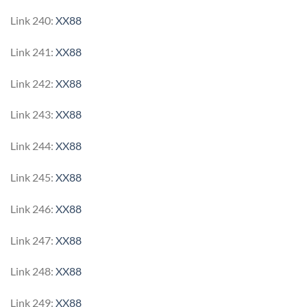
Link 240:
XX88
Link 241:
XX88
Link 242:
XX88
Link 243:
XX88
Link 244:
XX88
Link 245:
XX88
Link 246:
XX88
Link 247:
XX88
Link 248:
XX88
Link 249:
XX88