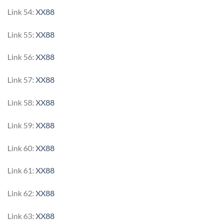
Link 54:
XX88
Link 55:
XX88
Link 56:
XX88
Link 57:
XX88
Link 58:
XX88
Link 59:
XX88
Link 60:
XX88
Link 61:
XX88
Link 62:
XX88
Link 63:
XX88