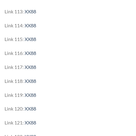
Link 113:
XX88
Link 114:
XX88
Link 115:
XX88
Link 116:
XX88
Link 117:
XX88
Link 118:
XX88
Link 119:
XX88
Link 120:
XX88
Link 121:
XX88