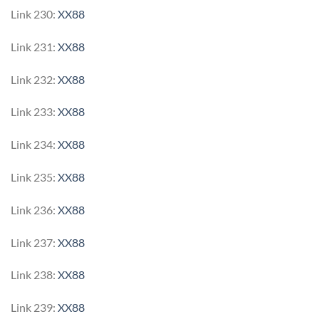
Link 230:
XX88
Link 231:
XX88
Link 232:
XX88
Link 233:
XX88
Link 234:
XX88
Link 235:
XX88
Link 236:
XX88
Link 237:
XX88
Link 238:
XX88
Link 239:
XX88