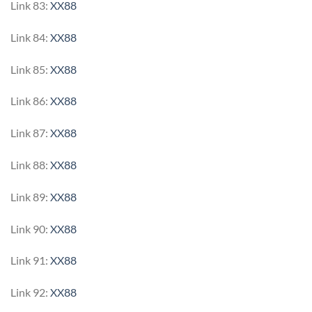
Link 83:
XX88
Link 84:
XX88
Link 85:
XX88
Link 86:
XX88
Link 87:
XX88
Link 88:
XX88
Link 89:
XX88
Link 90:
XX88
Link 91:
XX88
Link 92:
XX88