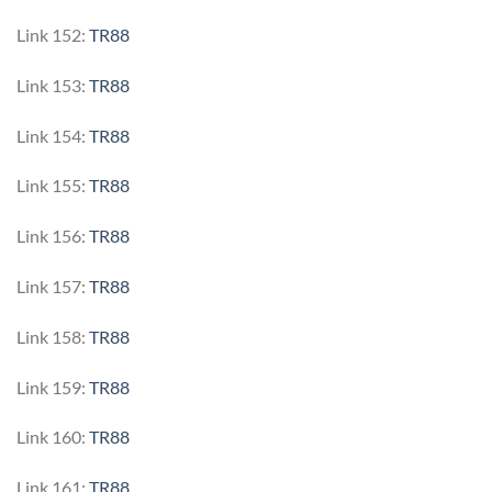
Link 152:
TR88
Link 153:
TR88
Link 154:
TR88
Link 155:
TR88
Link 156:
TR88
Link 157:
TR88
Link 158:
TR88
Link 159:
TR88
Link 160:
TR88
Link 161:
TR88