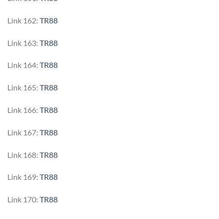
Link 162:
TR88
Link 163:
TR88
Link 164:
TR88
Link 165:
TR88
Link 166:
TR88
Link 167:
TR88
Link 168:
TR88
Link 169:
TR88
Link 170:
TR88