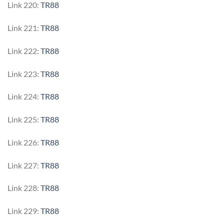
Link 220:
TR88
Link 221:
TR88
Link 222:
TR88
Link 223:
TR88
Link 224:
TR88
Link 225:
TR88
Link 226:
TR88
Link 227:
TR88
Link 228:
TR88
Link 229:
TR88