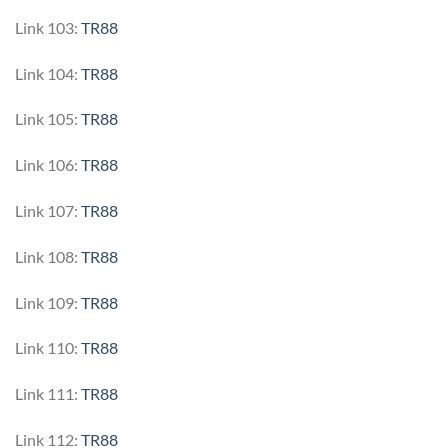
Link 103:
TR88
Link 104:
TR88
Link 105:
TR88
Link 106:
TR88
Link 107:
TR88
Link 108:
TR88
Link 109:
TR88
Link 110:
TR88
Link 111:
TR88
Link 112:
TR88