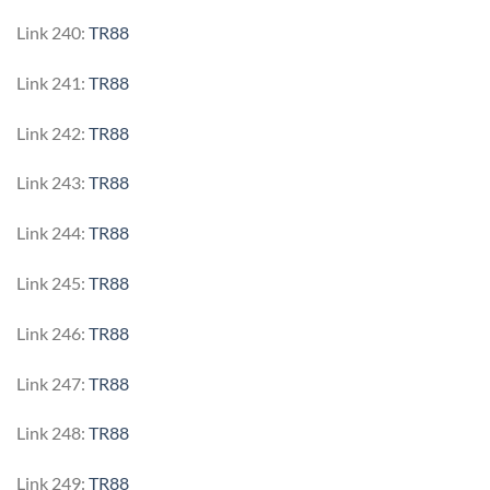
Link 240:
TR88
Link 241:
TR88
Link 242:
TR88
Link 243:
TR88
Link 244:
TR88
Link 245:
TR88
Link 246:
TR88
Link 247:
TR88
Link 248:
TR88
Link 249:
TR88