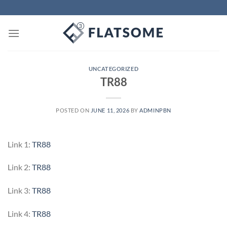
Skip
to
content
UNCATEGORIZED
TR88
POSTED ON
JUNE 11, 2026
BY
ADMINPBN
Link 1:
TR88
Link 2:
TR88
Link 3:
TR88
Link 4:
TR88