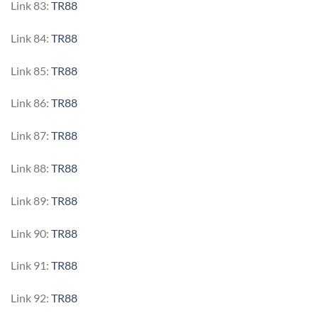
Link 83:
TR88
Link 84:
TR88
Link 85:
TR88
Link 86:
TR88
Link 87:
TR88
Link 88:
TR88
Link 89:
TR88
Link 90:
TR88
Link 91:
TR88
Link 92:
TR88