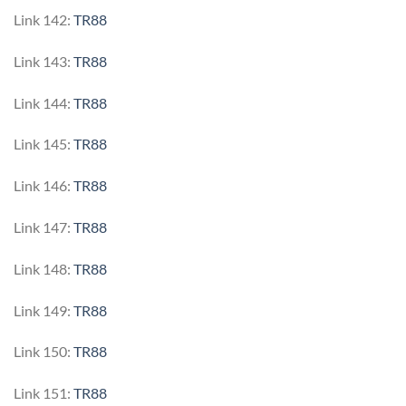
Link 142:
TR88
Link 143:
TR88
Link 144:
TR88
Link 145:
TR88
Link 146:
TR88
Link 147:
TR88
Link 148:
TR88
Link 149:
TR88
Link 150:
TR88
Link 151:
TR88