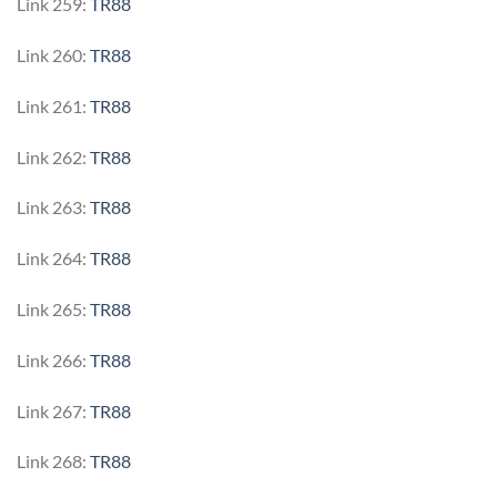
Link 259:
TR88
Link 260:
TR88
Link 261:
TR88
Link 262:
TR88
Link 263:
TR88
Link 264:
TR88
Link 265:
TR88
Link 266:
TR88
Link 267:
TR88
Link 268:
TR88