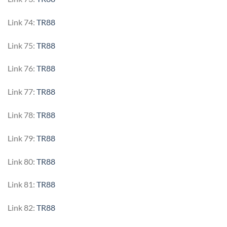
Link 74:
TR88
Link 75:
TR88
Link 76:
TR88
Link 77:
TR88
Link 78:
TR88
Link 79:
TR88
Link 80:
TR88
Link 81:
TR88
Link 82:
TR88