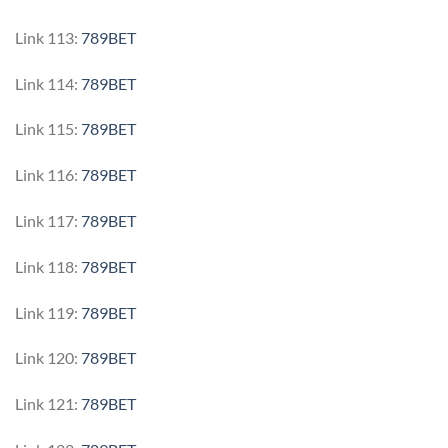
Link 113:
789BET
Link 114:
789BET
Link 115:
789BET
Link 116:
789BET
Link 117:
789BET
Link 118:
789BET
Link 119:
789BET
Link 120:
789BET
Link 121:
789BET