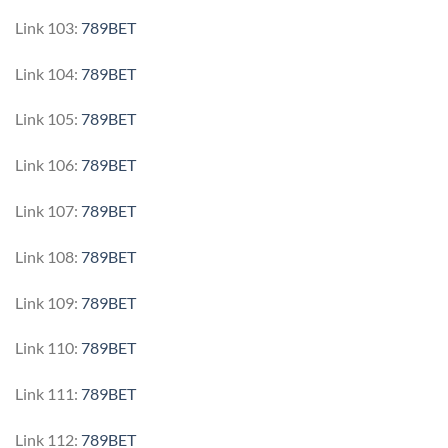
Link 103:
789BET
Link 104:
789BET
Link 105:
789BET
Link 106:
789BET
Link 107:
789BET
Link 108:
789BET
Link 109:
789BET
Link 110:
789BET
Link 111:
789BET
Link 112:
789BET