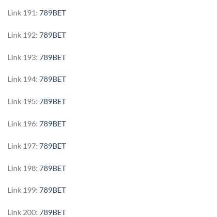
Link 191:
789BET
Link 192:
789BET
Link 193:
789BET
Link 194:
789BET
Link 195:
789BET
Link 196:
789BET
Link 197:
789BET
Link 198:
789BET
Link 199:
789BET
Link 200:
789BET