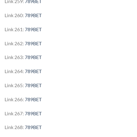
Link 259:
789BET
Link 260:
789BET
Link 261:
789BET
Link 262:
789BET
Link 263:
789BET
Link 264:
789BET
Link 265:
789BET
Link 266:
789BET
Link 267:
789BET
Link 268:
789BET