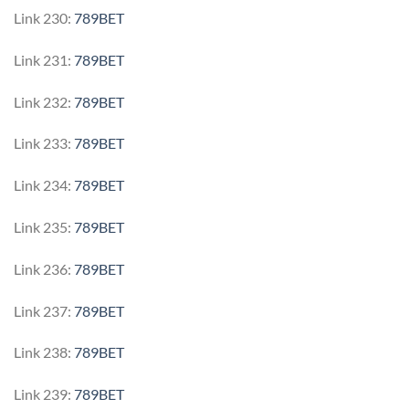
Link 230:
789BET
Link 231:
789BET
Link 232:
789BET
Link 233:
789BET
Link 234:
789BET
Link 235:
789BET
Link 236:
789BET
Link 237:
789BET
Link 238:
789BET
Link 239:
789BET