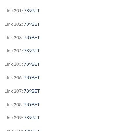
Link 201:
789BET
Link 202:
789BET
Link 203:
789BET
Link 204:
789BET
Link 205:
789BET
Link 206:
789BET
Link 207:
789BET
Link 208:
789BET
Link 209:
789BET
Link 210:
789BET