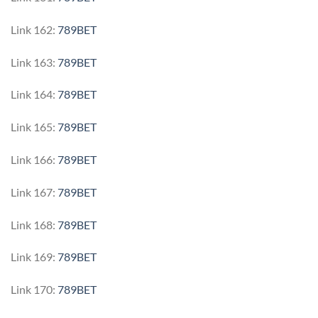
Link 162:
789BET
Link 163:
789BET
Link 164:
789BET
Link 165:
789BET
Link 166:
789BET
Link 167:
789BET
Link 168:
789BET
Link 169:
789BET
Link 170:
789BET