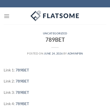
Skip
to
content
UNCATEGORIZED
789BET
POSTED ON
JUNE 24, 2026
BY
ADMINPBN
Link 1:
789BET
Link 2:
789BET
Link 3:
789BET
Link 4:
789BET