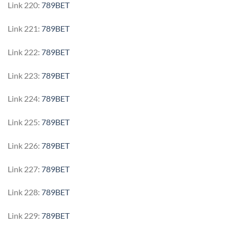
Link 220:
789BET
Link 221:
789BET
Link 222:
789BET
Link 223:
789BET
Link 224:
789BET
Link 225:
789BET
Link 226:
789BET
Link 227:
789BET
Link 228:
789BET
Link 229:
789BET