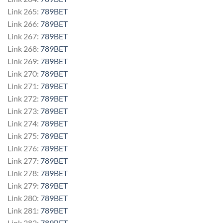
Link 265:
789BET
Link 266:
789BET
Link 267:
789BET
Link 268:
789BET
Link 269:
789BET
Link 270:
789BET
Link 271:
789BET
Link 272:
789BET
Link 273:
789BET
Link 274:
789BET
Link 275:
789BET
Link 276:
789BET
Link 277:
789BET
Link 278:
789BET
Link 279:
789BET
Link 280:
789BET
Link 281:
789BET
Link 282:
789BET