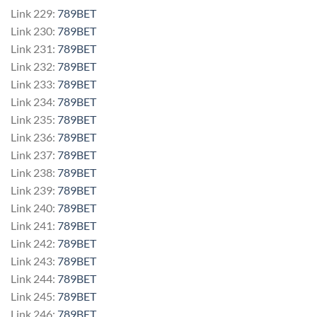
Link 229:
789BET
Link 230:
789BET
Link 231:
789BET
Link 232:
789BET
Link 233:
789BET
Link 234:
789BET
Link 235:
789BET
Link 236:
789BET
Link 237:
789BET
Link 238:
789BET
Link 239:
789BET
Link 240:
789BET
Link 241:
789BET
Link 242:
789BET
Link 243:
789BET
Link 244:
789BET
Link 245:
789BET
Link 246:
789BET