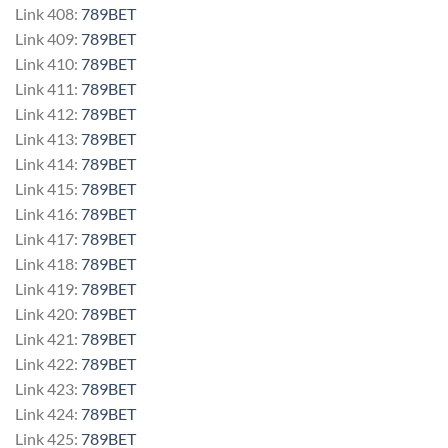
Link 408:
789BET
Link 409:
789BET
Link 410:
789BET
Link 411:
789BET
Link 412:
789BET
Link 413:
789BET
Link 414:
789BET
Link 415:
789BET
Link 416:
789BET
Link 417:
789BET
Link 418:
789BET
Link 419:
789BET
Link 420:
789BET
Link 421:
789BET
Link 422:
789BET
Link 423:
789BET
Link 424:
789BET
Link 425:
789BET