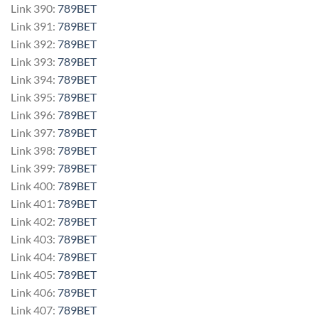
Link 390:
789BET
Link 391:
789BET
Link 392:
789BET
Link 393:
789BET
Link 394:
789BET
Link 395:
789BET
Link 396:
789BET
Link 397:
789BET
Link 398:
789BET
Link 399:
789BET
Link 400:
789BET
Link 401:
789BET
Link 402:
789BET
Link 403:
789BET
Link 404:
789BET
Link 405:
789BET
Link 406:
789BET
Link 407:
789BET