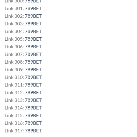
Link 300:
789BET
Link 301:
789BET
Link 302:
789BET
Link 303:
789BET
Link 304:
789BET
Link 305:
789BET
Link 306:
789BET
Link 307:
789BET
Link 308:
789BET
Link 309:
789BET
Link 310:
789BET
Link 311:
789BET
Link 312:
789BET
Link 313:
789BET
Link 314:
789BET
Link 315:
789BET
Link 316:
789BET
Link 317:
789BET