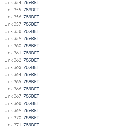
Link 354:
789BET
Link 355:
789BET
Link 356:
789BET
Link 357:
789BET
Link 358:
789BET
Link 359:
789BET
Link 360:
789BET
Link 361:
789BET
Link 362:
789BET
Link 363:
789BET
Link 364:
789BET
Link 365:
789BET
Link 366:
789BET
Link 367:
789BET
Link 368:
789BET
Link 369:
789BET
Link 370:
789BET
Link 371:
789BET