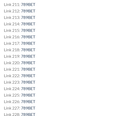
Link 211:
789BET
Link 212:
789BET
Link 213:
789BET
Link 214:
789BET
Link 215:
789BET
Link 216:
789BET
Link 217:
789BET
Link 218:
789BET
Link 219:
789BET
Link 220:
789BET
Link 221:
789BET
Link 222:
789BET
Link 223:
789BET
Link 224:
789BET
Link 225:
789BET
Link 226:
789BET
Link 227:
789BET
Link 228:
789BET