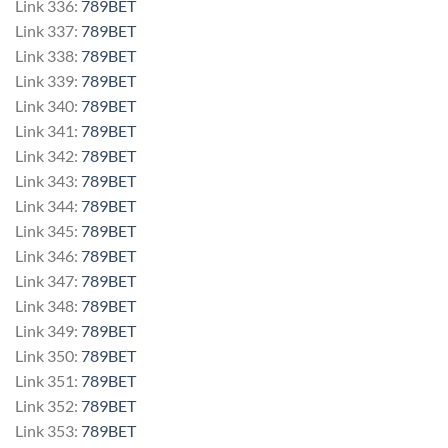
Link 336:
789BET
Link 337:
789BET
Link 338:
789BET
Link 339:
789BET
Link 340:
789BET
Link 341:
789BET
Link 342:
789BET
Link 343:
789BET
Link 344:
789BET
Link 345:
789BET
Link 346:
789BET
Link 347:
789BET
Link 348:
789BET
Link 349:
789BET
Link 350:
789BET
Link 351:
789BET
Link 352:
789BET
Link 353:
789BET